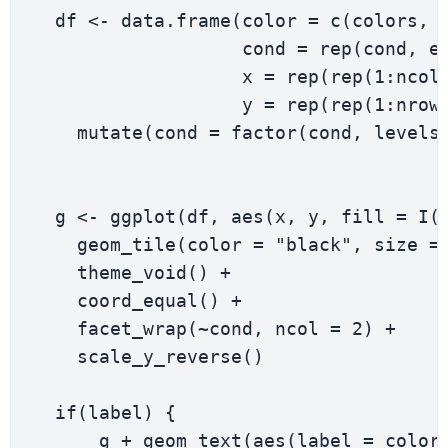
  df 
<-
 data.frame
(
color 
=
 c
(
colors
,
 
                   cond 
=
 rep
(
cond
,
 e
                   x 
=
 rep
(
rep
(
1
:
ncol
                   y 
=
 rep
(
rep
(
1
:
nrow
    mutate
(
cond 
=
 factor
(
cond
,
 levels
  g 
<-
 ggplot
(
df
,
 aes
(
x
,
 y
,
 fill 
=
 I
(
    geom_tile
(
color 
=
"black"
,
 size 
=
    theme_void
(
)
+
    coord_equal
(
)
+
    facet_wrap
(
~
cond
,
 ncol 
=
2
)
+
    scale_y_reverse
(
)
if
(
label
)
{
      g 
+
 geom_text
(
aes
(
label 
=
 color