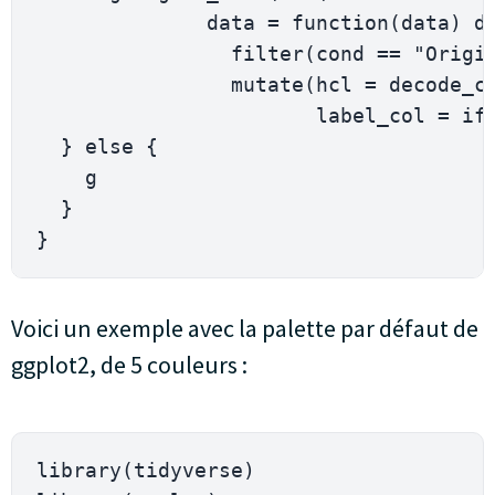
              data 
=
function
(
data
)
 d
                filter
(
cond 
==
"Origi
                mutate
(
hcl 
=
 decode_c
                       label_col 
=
 if
}
else
{
    g

}
}
Voici un exemple avec la palette par défaut de
ggplot2, de 5 couleurs :
library
(
tidyverse
)