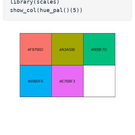
library
(
scales
)
show_col
(
hue_pal
(
)
(
5
)
)