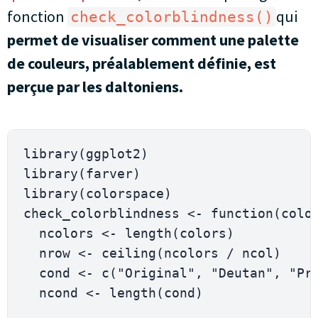
fonction
qui
check_colorblindness()
permet de visualiser comment une palette
de couleurs, préalablement définie, est
perçue par les daltoniens.
library
(
ggplot2
)
library
(
farver
)
library
(
colorspace
)
check_colorblindness 
<-
function
(
colo
  ncolors 
<-
 length
(
colors
)
  nrow 
<-
 ceiling
(
ncolors 
/
 ncol
)
  cond 
<-
 c
(
"Original"
,
"Deutan"
,
"Pr
  ncond 
<-
 length
(
cond
)