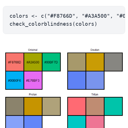
colors 
<-
 c
(
"#F8766D"
,
"#A3A500"
,
"#0
check_colorblindness
(
colors
)