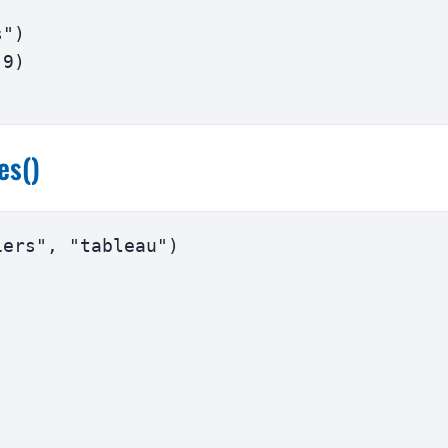
s"
)
9
)
es()
iers"
,
"tableau"
)