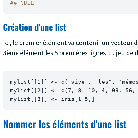
## NULL 
Création d'une list
Ici, le premier élément va contenir un vecteur d
3ème élément les 5 premières lignes du jeu de d
mylist
[
[
1
]
]
<-
 c
(
"vive"
,
"les"
,
"mémo
mylist
[
[
2
]
]
<-
 c
(
7
,
8
,
10
,
4
,
98
,
56
,
mylist
[
[
3
]
]
<-
 iris
[
1
:
5
,
]
Nommer les éléments d'une list