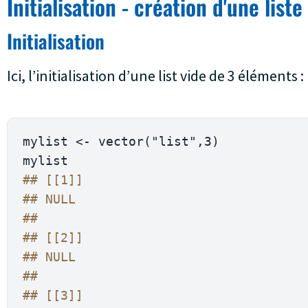
Initialisation - création d'une liste
Initialisation
Ici, l’initialisation d’une list vide de 3 éléments :
mylist 
<-
 vector
(
"list"
,
3
)
## [[1]]
## NULL
## 
## [[2]]
## NULL
## 
## [[3]]