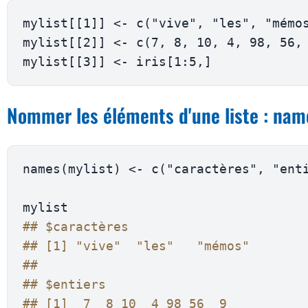
mylist
[
[
1
]
]
<-
 c
(
"vive"
,
"les"
,
"mémo
mylist
[
[
2
]
]
<-
 c
(
7
,
8
,
10
,
4
,
98
,
56
,
mylist
[
[
3
]
]
<-
 iris
[
1
:
5
,
]
Nommer les éléments d'une liste : nam
names
(
mylist
)
<-
 c
(
"caractères"
,
"ent
## $caractères
## [1] "vive"  "les"   "mémos"
## 
## $entiers
## [1]  7  8 10  4 98 56  9