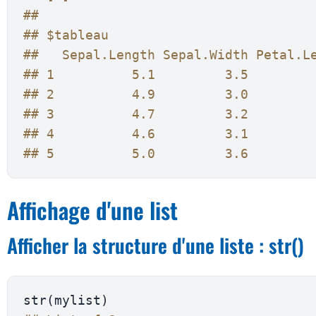
## 
## $tableau
##   Sepal.Length Sepal.Width Petal.L
## 1          5.1         3.5        
## 2          4.9         3.0        
## 3          4.7         3.2        
## 4          4.6         3.1        
## 5          5.0         3.6        
Affichage d'une list
Afficher la structure d'une liste : str()
str
(
mylist
)