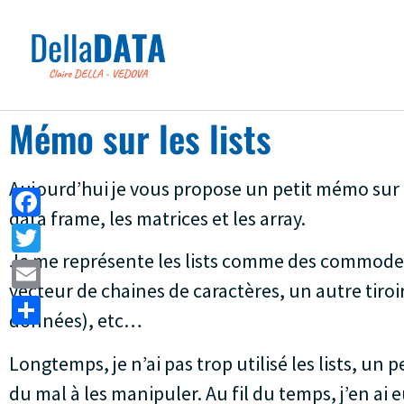
Mémo sur les lists
Aujourd’hui je vous propose un petit mémo sur les
data frame, les matrices et les array.
Facebook
Je me représente les lists comme des commodes à
Twitter
vecteur de chaines de caractères, un autre tiroir
Email
données), etc…
Partager
Longtemps, je n’ai pas trop utilisé les lists, un
du mal à les manipuler. Au fil du temps, j’en a