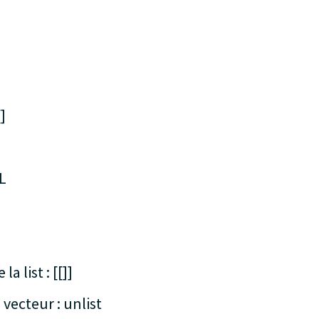
]
L
 list : [[]]
vecteur : unlist