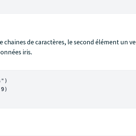
e chaines de caractères, le second élément un vec
onnées iris.
s"
)
9
)