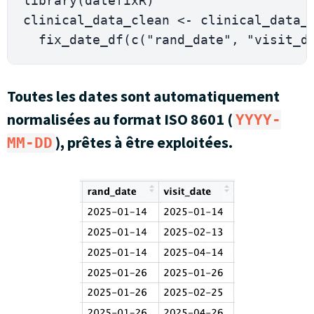
library
(
datefixR
)
clinical_data_clean 
<-
 clinical_data_
  fix_date_df
(
c
(
"rand_date"
,
"visit_d
Toutes les dates sont automatiquement
normalisées au format ISO 8601 (
YYYY-
), prêtes à être exploitées.
MM-DD