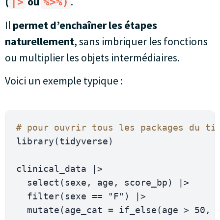
(
ou
.
|>
%>%)
Il
permet d’enchaîner les étapes
naturellement
, sans imbriquer les fonctions
ou multiplier les objets intermédiaires.
Voici un exemple typique :
# pour ouvrir tous les packages du ti
library
(
tidyverse
)
clinical_data 
|
>
  select
(
sexe, age, score_bp
)
|
>
  filter
(
sexe 
==
"F"
)
|
>
  mutate
(
age_cat 
=
 if_else
(
age 
>
50
, 