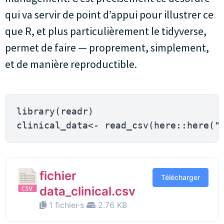
qui va servir de point d’appui pour illustrer ce
que R, et plus particulièrement le tidyverse,
permet de faire — proprement, simplement,
et de manière reproductible.
library
(
readr
)
clinical_data
<-
 read_csv
(
here
::
here
(
"
fichier
Télécharger
data_clinical.csv
1 fichier·s
2.76 KB