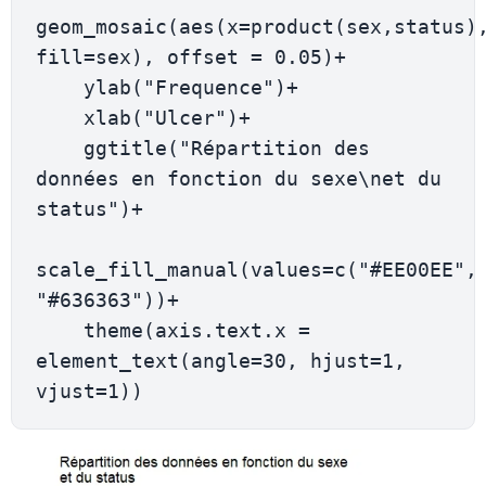
geom_mosaic(aes(x=product(sex,status),
fill=sex), offset = 0.05)+

    ylab("Frequence")+

    xlab("Ulcer")+

    ggtitle("Répartition des 
données en fonction du sexe\net du 
status")+

scale_fill_manual(values=c("#EE00EE", 
"#636363"))+

    theme(axis.text.x = 
element_text(angle=30, hjust=1, 
vjust=1))