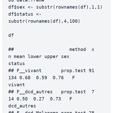
df$sex <- substr(rownames(df),1,1)

df$status <- 
substr(rownames(df),4,100)

df

##                    method  x   
n mean lower upper sex       
status

## F__vivant       prop.test 91 
134 0.68  0.59  0.76   F       
vivant

## F__dcd_autres   prop.test  7  
14 0.50  0.27  0.73   F   
dcd_autres

## F__dcd_Melanome prop.test 28  