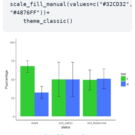
scale_fill_manual(values=c("#32CD32", 
"#4876FF"))+
