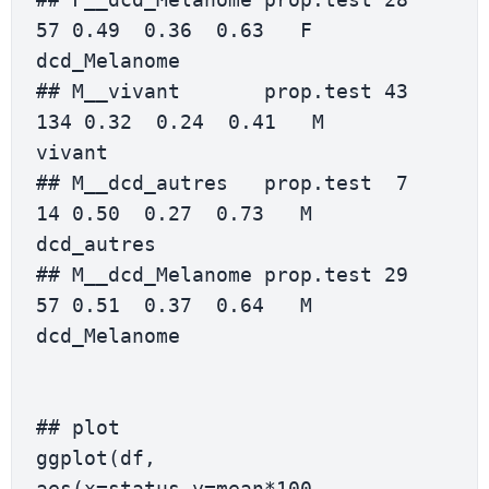
57 0.49  0.36  0.63   F 
dcd_Melanome

## M__vivant       prop.test 43 
134 0.32  0.24  0.41   M       
vivant

## M__dcd_autres   prop.test  7  
14 0.50  0.27  0.73   M   
dcd_autres

## M__dcd_Melanome prop.test 29  
57 0.51  0.37  0.64   M 
dcd_Melanome

## plot

ggplot(df, 
aes(x=status,y=mean*100, 