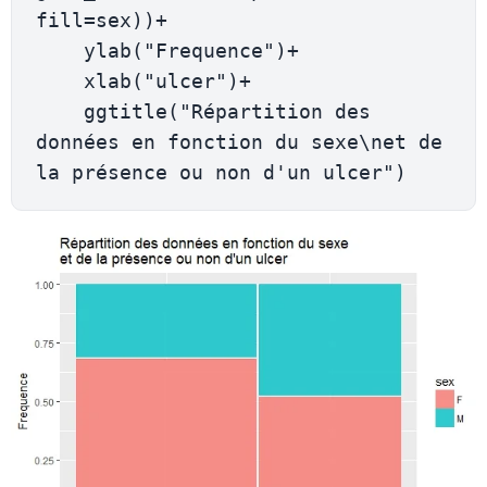
fill=sex))+

    ylab("Frequence")+

    xlab("ulcer")+

    ggtitle("Répartition des 
données en fonction du sexe\net de 