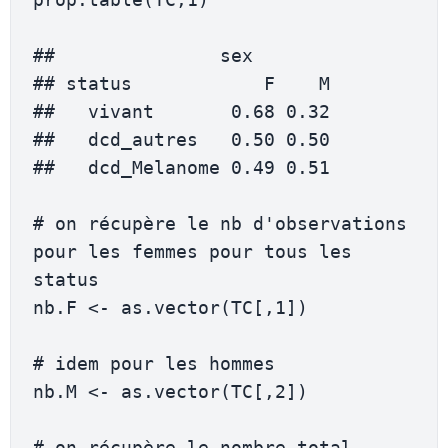
##               sex

## status            F    M

##   vivant       0.68 0.32

##   dcd_autres   0.50 0.50

##   dcd_Melanome 0.49 0.51

# on récupère le nb d'observations 
pour les femmes pour tous les 
status

nb.F <- as.vector(TC[,1]) 

# idem pour les hommes

nb.M <- as.vector(TC[,2])

# on récupère le nombre total 