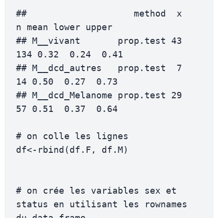
##                    method  x   
n mean lower upper

## M__vivant       prop.test 43 
134 0.32  0.24  0.41

## M__dcd_autres   prop.test  7  
14 0.50  0.27  0.73

## M__dcd_Melanome prop.test 29  
57 0.51  0.37  0.64

# on colle les lignes

df<-rbind(df.F, df.M)

# on crée les variables sex et 
status en utilisant les rownames 
du data.frame
