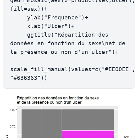
geom_mosaic(aes(x=product(sex,ulcer), 
fill=sex))+

     ylab("Frequence")+

     xlab("Ulcer")+

     ggtitle("Répartition des 
données en fonction du sexe\net de 
la présence ou non d'un ulcer")+

scale_fill_manual(values=c("#EE00EE", 
"#636363"))