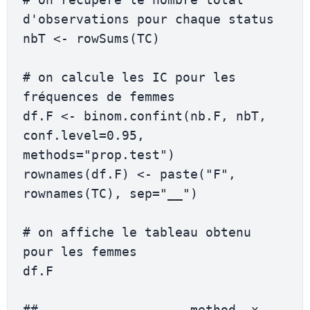
d'observations pour chaque status

nbT <- rowSums(TC)

# on calcule les IC pour les 
fréquences de femmes

df.F <- binom.confint(nb.F, nbT, 
conf.level=0.95, 
methods="prop.test")

rownames(df.F) <- paste("F", 
rownames(TC), sep="__")

# on affiche le tableau obtenu 
pour les femmes

df.F

##                    method  x   