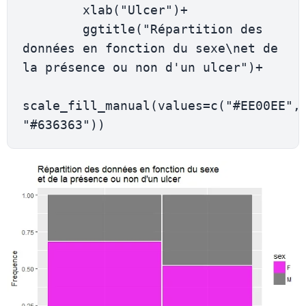
        xlab("Ulcer")+

        ggtitle("Répartition des 
données en fonction du sexe\net de 
la présence ou non d'un ulcer")+

scale_fill_manual(values=c("#EE00EE", 
"#636363"))