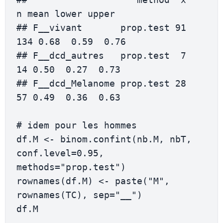
n mean lower upper

## F__vivant       prop.test 91 
134 0.68  0.59  0.76

## F__dcd_autres   prop.test  7  
14 0.50  0.27  0.73

## F__dcd_Melanome prop.test 28  
57 0.49  0.36  0.63

# idem pour les hommes

df.M <- binom.confint(nb.M, nbT, 
conf.level=0.95, 
methods="prop.test")

rownames(df.M) <- paste("M", 
rownames(TC), sep="__")

df.M
