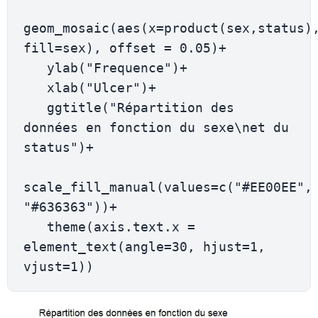
geom_mosaic(aes(x=product(sex,status),
fill=sex), offset = 0.05)+

   ylab("Frequence")+

   xlab("Ulcer")+

   ggtitle("Répartition des 
données en fonction du sexe\net du 
status")+

scale_fill_manual(values=c("#EE00EE", 
"#636363"))+

   theme(axis.text.x = 
element_text(angle=30, hjust=1, 
vjust=1))