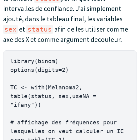
intervalles de confiance. J’ai simplement
ajouté, dans le tableau final, les variables
et
afin de les utiliser comme
sex
status
axe des X et comme argument decouleur.
library(binom)

options(digits=2)

TC <- with(Melanoma2, 
table(status, sex,useNA = 
"ifany"))

# affichage des fréquences pour 
lesquelles on veut calculer un IC

prop.table(TC,1) 
