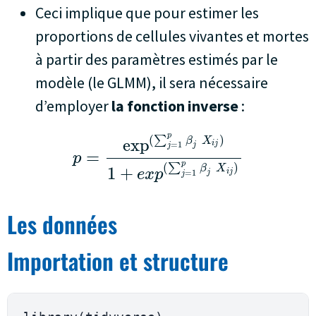
Ceci implique que pour estimer les
proportions de cellules vivantes et mortes
à partir des paramètres estimés par le
modèle (le GLMM), il sera nécessaire
d’employer
la fonction inverse
:
p
(
)
∑
β
X
exp
i
j
=
1
j
j
=
p
p
(
)
∑
β
X
1
+
e
x
p
i
j
=
1
j
j
Les données
Importation et structure