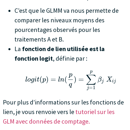
C’est que le GLMM va nous permette de
comparer les niveaux moyens des
pourcentages observés pour les
traitements A et B.
La
fonction de lien utilisée est la
fonction logit
, définie par :
p
p
∑
(
)
=
(
)
=
l
o
g
i
t
p
l
n
β
X
j
i
j
q
=
1
j
Pour plus d’informations sur les fonctions de
lien, je vous renvoie vers le
tutoriel sur les
GLM avec données de comptage.