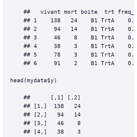
    ##   vivant mort boite  trt freq_
    ## 
1
138
24
    B1 
TrtA
0.
    ## 
2
94
14
    B1 
TrtA
0.
    ## 
3
46
8
    B1 
TrtA
0.
    ## 
4
38
3
    B1 
TrtA
0.
    ## 
5
78
3
    B1 
TrtA
0.
    ## 
6
91
2
    B1 
TrtA
0.
head
(
mydata$y
)
    ##      
[
,
1
]
[
,
2
]
    ## 
[
1
,
]
138
24
    ## 
[
2
,
]
94
14
    ## 
[
3
,
]
46
8
    ## 
[
4
,
]
38
3