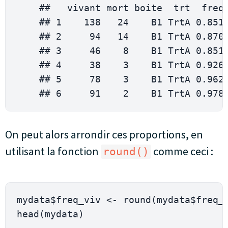
    ##   vivant mort boite  trt  freq_
    ## 
1
138
24
    B1 
TrtA
0.851
    ## 
2
94
14
    B1 
TrtA
0.870
    ## 
3
46
8
    B1 
TrtA
0.851
    ## 
4
38
3
    B1 
TrtA
0.926
    ## 
5
78
3
    B1 
TrtA
0.962
    ## 
6
91
2
    B1 
TrtA
0.978
On peut alors arrondir ces proportions, en
utilisant la fonction
comme ceci :
round()
mydata$freq_viv 
<
-
round
(
mydata$freq_
head
(
mydata
)