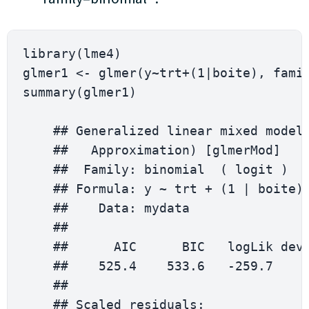
library
(
lme4
)
glmer1 
<
-
glmer
(
y
~
trt
+
(
1
|
boite
)
,
 fami
summary
(
glmer1
)
    ## 
Generalized
 linear mixed model
    ##   
Approximation
)
[
glmerMod
]
    ##  
Family
:
 binomial  
(
 logit 
)
    ## 
Formula
:
 y 
~
 trt 
+
(
1
|
 boite
)
    ##    
Data
:
 mydata

    ## 

    ##      AIC      BIC   logLik dev
    ##    
525.4
533.6
-
259.7
    ## 

    ## 
Scaled
 residuals
: