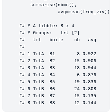
summarise
(
nb
=
n
(
)
,
                  avg
=
mean
(
freq_viv
)
)
    ## # 
A
 tibble
:
8
 x 
4
    ## # 
Groups
:
   trt 
[
2
]
    ##   trt   boite    nb   avg

    ##      

    ## 
1
TrtA
  B1        
8
0.922
    ## 
2
TrtA
  B2       
15
0.906
    ## 
3
TrtA
  B3       
18
0.944
    ## 
4
TrtA
  B4        
6
0.876
    ## 
5
TrtB
  B5       
19
0.836
    ## 
6
TrtB
  B6       
24
0.808
    ## 
7
TrtB
  B7       
15
0.735
    ## 
8
TrtB
  B8       
12
0.744