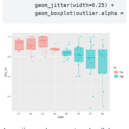
geom_jitter
(
width
=
0.25
)
+
geom_boxplot
(
outlier
.
alpha 
=