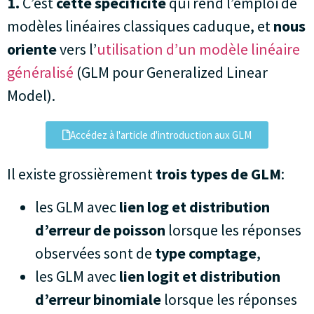
1.
C’est
cette spécificité
qui rend l’emploi de
modèles linéaires classiques caduque, et
nous
oriente
vers l’
utilisation d’un modèle linéaire
généralisé
(GLM pour Generalized Linear
Model).
Accédez à l'article d'introduction aux GLM
Il existe grossièrement
trois types de GLM
:
les GLM avec
lien log et distribution
d’erreur de poisson
lorsque les réponses
observées sont de
type comptage
,
les GLM avec
lien logit et distribution
d’erreur binomiale
lorsque les réponses