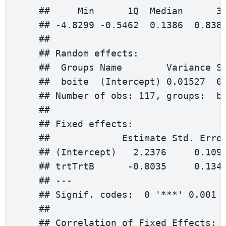
    ##     
Min
1
Q  
Median
3
    ## 
-
4.8299
-
0.5462
0.1386
0.838
    ## 

    ## 
Random
 effects
:
    ##  
Groups
Name
Variance
S
    ##  boite  
(
Intercept
)
0.01527
0
    ## 
Number
 of obs
:
117
,
 groups
:
  b
    ## 

    ## 
Fixed
 effects
:
    ##             
Estimate
Std
.
Erro
    ## 
(
Intercept
)
2.2376
0.109
    ## trtTrtB      
-
0.8035
0.134
    ## 
--
-
    ## 
Signif
.
 codes
:
0
'***'
0.001
    ## 

    ## 
Correlation
 of 
Fixed
Effects
: