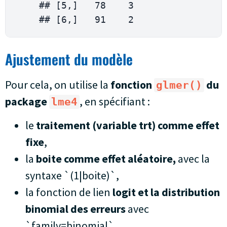
    ## 
[
5
,
]
78
3
    ## 
[
6
,
]
91
2
Ajustement du modèle
Pour cela, on utilise la
fonction
du
glmer()
package
, en spécifiant :
lme4
le
traitement (variable trt) comme effet
fixe
,
la
boite comme effet aléatoire,
avec la
syntaxe `(1|boite)`,
la fonction de lien
logit et la distribution
binomial des erreurs
avec
`family=binomial`.