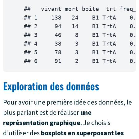
    ##   vivant mort boite  trt freq_v
    ## 
1
138
24
    B1 
TrtA
0.
    ## 
2
94
14
    B1 
TrtA
0.
    ## 
3
46
8
    B1 
TrtA
0.
    ## 
4
38
3
    B1 
TrtA
0.
    ## 
5
78
3
    B1 
TrtA
0.
    ## 
6
91
2
    B1 
TrtA
0.
Exploration des données
Pour avoir une première idée des données, le
plus parlant est de réaliser
une
représentation graphique
. Je choisis
d’utiliser des
boxplots en superposant les