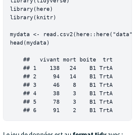
library
(
tidyverse
)
library
(
here
)
library
(
knitr
)
mydata 
<
-
 read
.
csv2
(
here
::
here
(
"data"
head
(
mydata
)
    ##   vivant mort boite  trt

    ## 
1
138
24
    B1 
TrtA
    ## 
2
94
14
    B1 
TrtA
    ## 
3
46
8
    B1 
TrtA
    ## 
4
38
3
    B1 
TrtA
    ## 
5
78
3
    B1 
TrtA
    ## 
6
91
2
    B1 
TrtA
Le jeu de données est au
format tidy
avec :